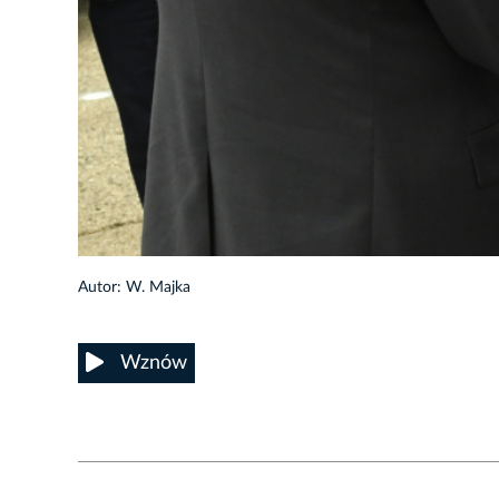
21/24
Autor: W. Majka
Wznów