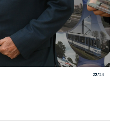
22/24
Autor: W. 