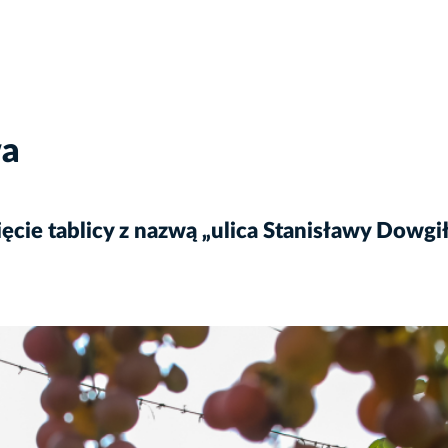
wa
cie tablicy z nazwą „ulica Stanisławy Dowgi