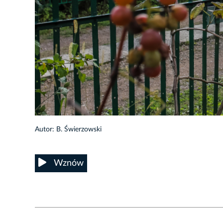
9/24
Autor: B. Świerzowski
Wznów