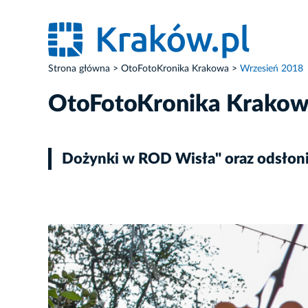
Strona główna
OtoFotoKronika Krakowa
Wrzesień 2018
OtoFotoKronika Krako
Dożynki w ROD Wisła" oraz odsłonię
ZDJĘCIE