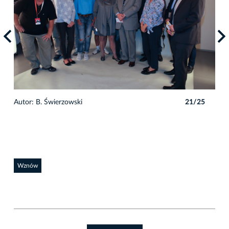
5
Autor: B. Świerzowski
21/25
Auto
Wznów