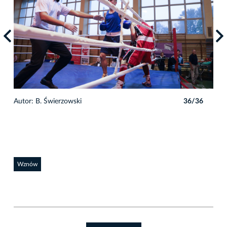
6
Autor: B. Świerzowski
36/36
Auto
Wznów