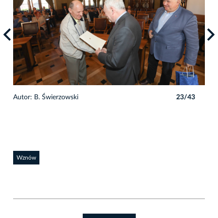
3
Autor: B. Świerzowski
23/43
Auto
Wznów