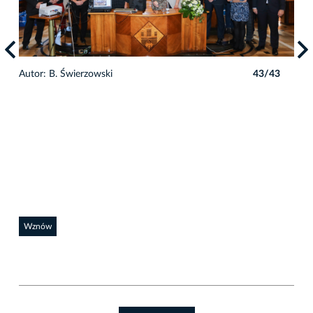
Autor: B. Świerzowski
43/43
3
Auto
Wznów