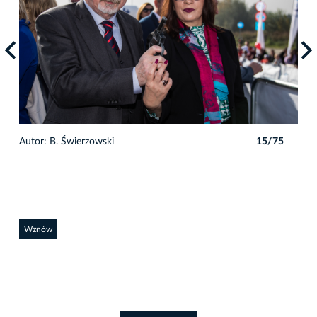
5
Autor: B. Świerzowski
15/75
Auto
Wznów