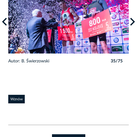
5
Autor: B. Świerzowski
35/75
Auto
Wznów