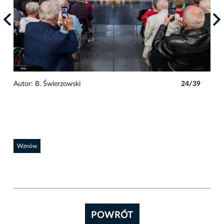
9
Autor: B. Świerzowski
24/39
Auto
Wznów
POWRÓT