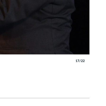
17/22
Autor: W. 