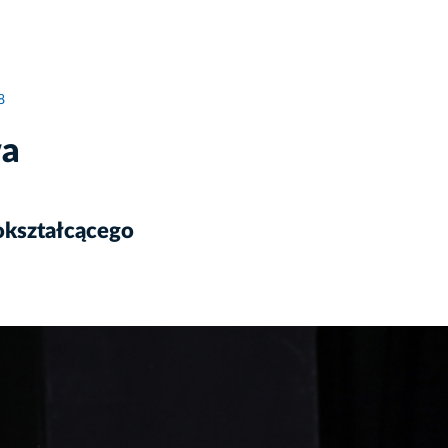
8
wa
okształcącego