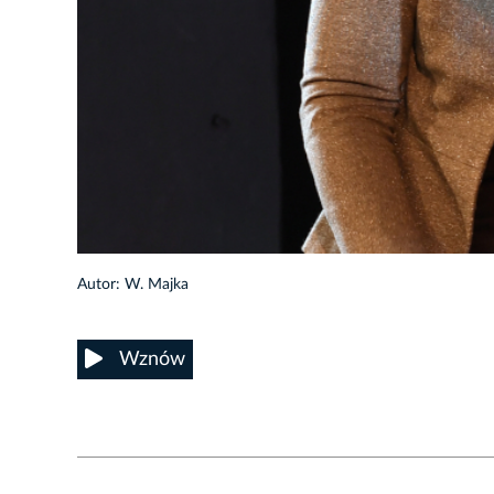
16/22
Autor: W. Majka
Wznów