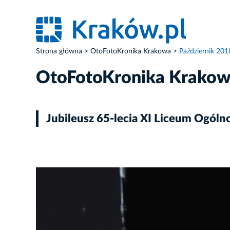
Strona główna
OtoFotoKronika Krakowa
Październik 201
OtoFotoKronika Krako
Jubileusz 65-lecia XI Liceum Ogóln
ZDJĘCIE