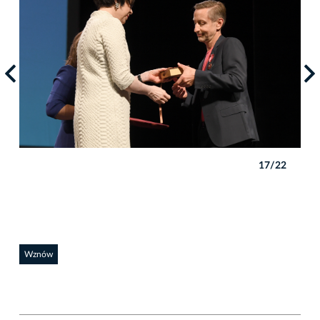
2
17/22
Wznów