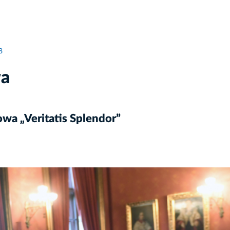
8
wa
a „Veritatis Splendor”