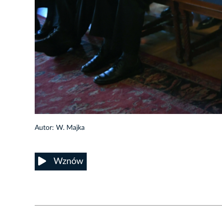
4/13
Autor: W. Majka
Wznów