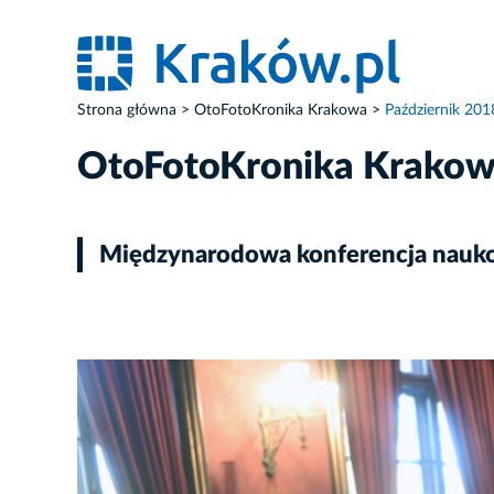
Strona główna
OtoFotoKronika Krakowa
Październik 201
OtoFotoKronika Krako
Międzynarodowa konferencja naukow
ZDJĘCIE