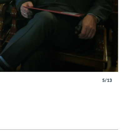
5/13
Autor: W. 