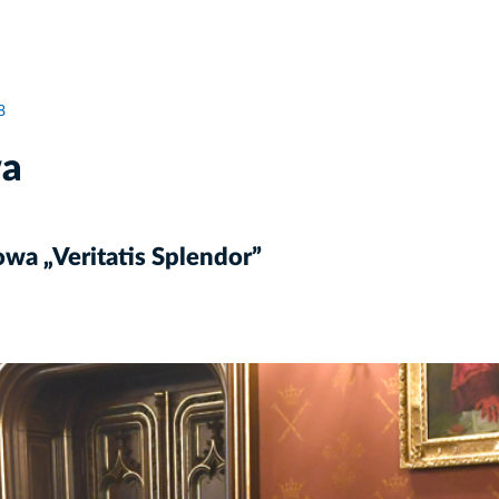
8
wa
a „Veritatis Splendor”