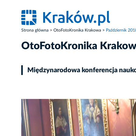
Strona główna
OtoFotoKronika Krakowa
Październik 201
OtoFotoKronika Krako
Międzynarodowa konferencja naukow
ZDJĘCIE