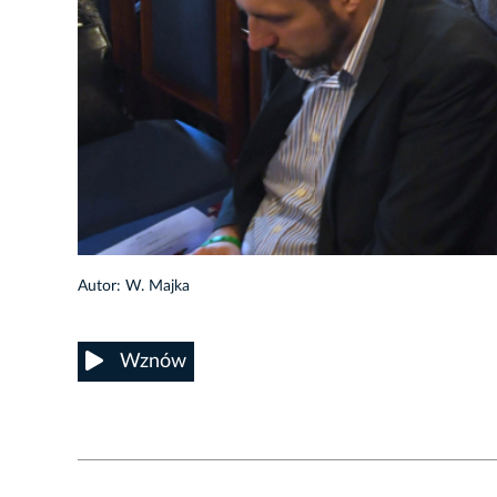
10/13
Autor: W. Majka
Wznów