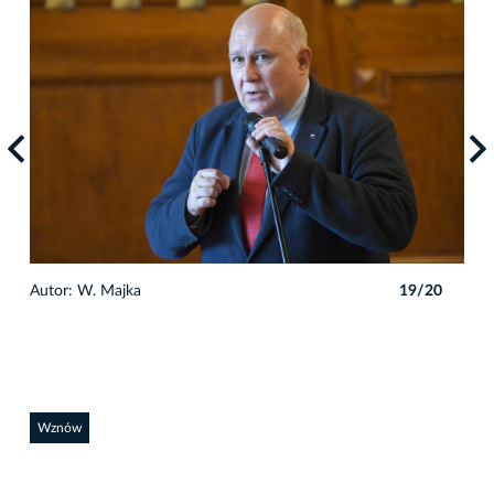
0
Autor: W. Majka
19/20
Auto
Wznów