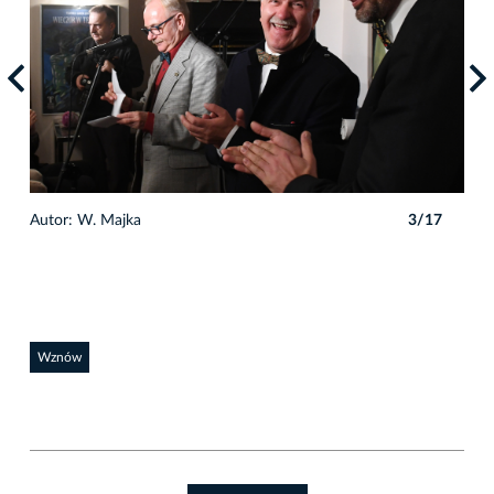
7
Autor: W. Majka
3/17
Auto
Wznów