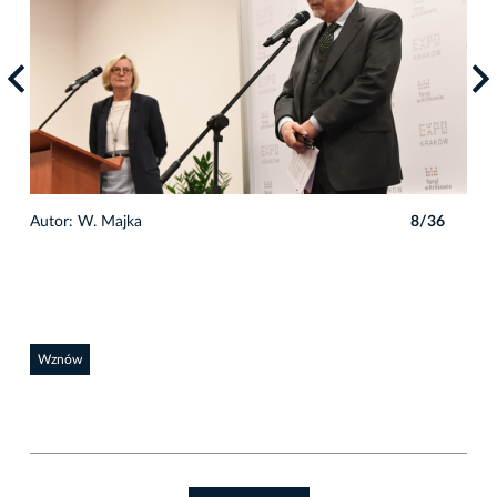
6
Autor: W. Majka
8/36
Auto
Wznów