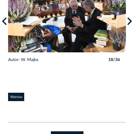
6
Autor: W. Majka
18/36
Auto
Wznów