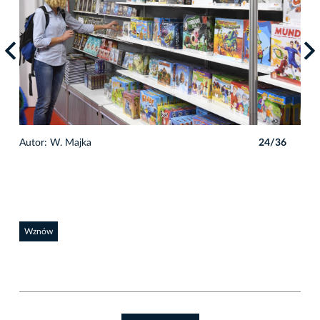
6
Autor: W. Majka
24/36
Auto
Wznów