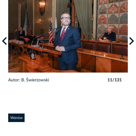
1
Autor: B. Świerzowski
11/131
Auto
Wznów