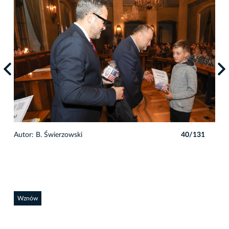
1
Autor: B. Świerzowski
40/131
Auto
Wznów