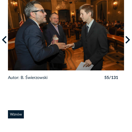
1
Autor: B. Świerzowski
55/131
Auto
Wznów