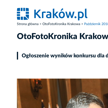
Strona główna
OtoFotoKronika Krakowa
Październik 201
OtoFotoKronika Krako
Ogłoszenie wyników konkursu dla 
ZDJĘCIE