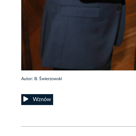
76/131
Autor: B. Świerzowski
Wznów