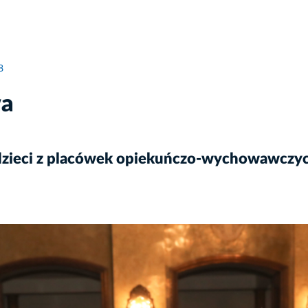
8
wa
dzieci z placówek opiekuńczo-wychowawczyc