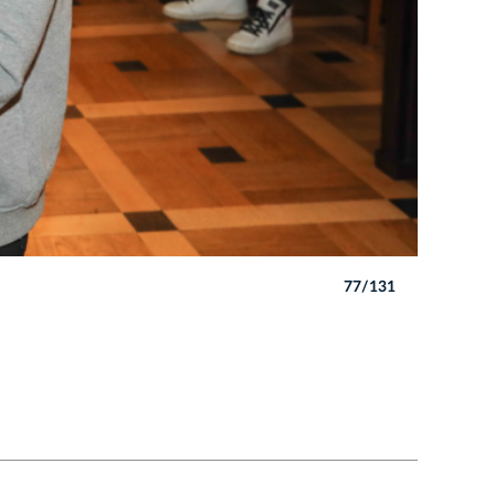
77/131
Autor: B. 