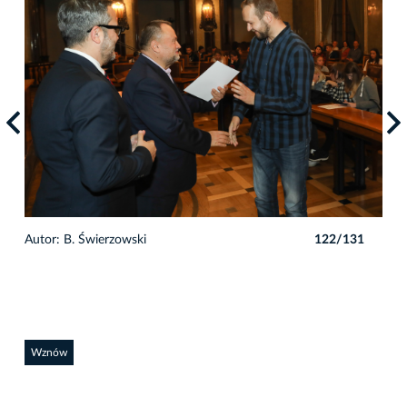
1
Autor: B. Świerzowski
122/131
Auto
Wznów