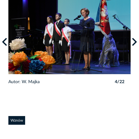
2
Autor: W. Majka
4/22
Auto
Wznów