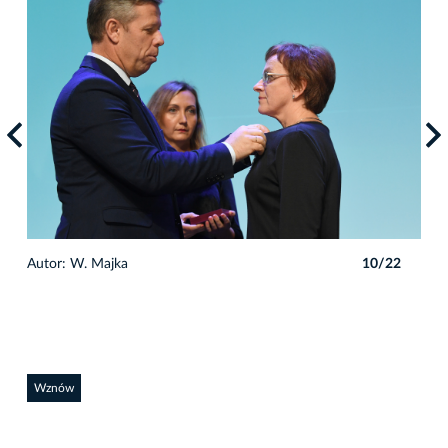
2
Autor: W. Majka
10/22
Auto
Wznów