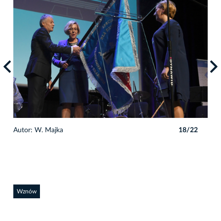
2
Autor: W. Majka
18/22
Auto
Wznów