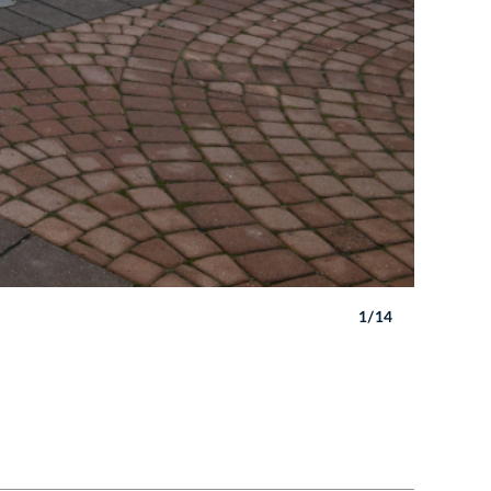
1/14
Autor: W. 