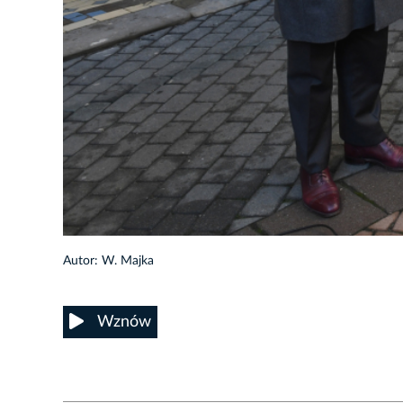
Autor: W. Majka
Wznów