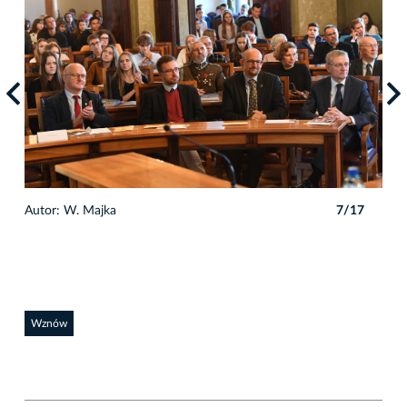
7
Autor: W. Majka
7/17
Auto
Wznów