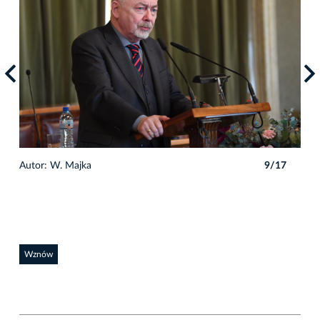
7
Autor: W. Majka
9/17
Auto
Wznów