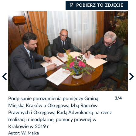
IE
POBIERZ TO ZDJĘCIE
4
Podpisanie porozumienia pomiędzy Gminą
3/4
Pod
Miejską Kraków a Okręgową Izbą Radców
Mie
Prawnych i Okręgową Radą Adwokacką na rzecz
Pra
realizacji nieodpłatnej pomocy prawnej w
rea
Krakowie w 2019 r
Kra
Autor: W. Majka
Auto