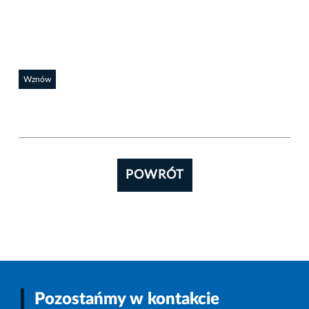
Wznów
POWRÓT
Pozostańmy w kontakcie