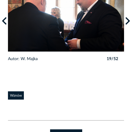
2
Autor: W. Majka
19/52
Auto
Wznów