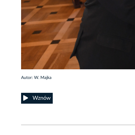
34/52
Autor: W. Majka
Wznów