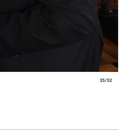
35/52
Autor: W. 