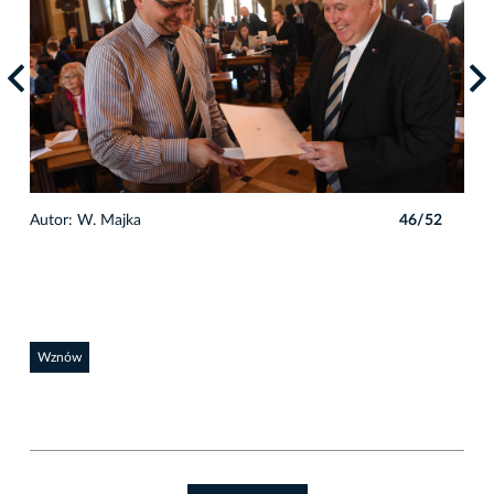
2
Autor: W. Majka
46/52
Auto
Wznów