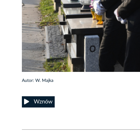
3/15
Autor: W. Majka
Wznów