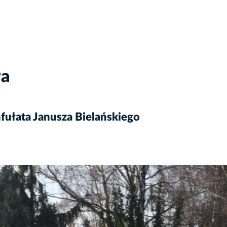
wa
fułata Janusza Bielańskiego