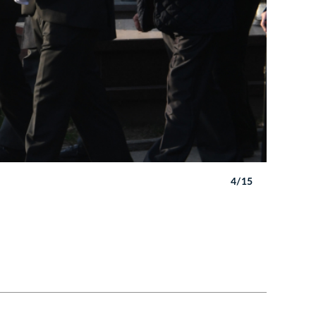
4/15
Autor: W. 