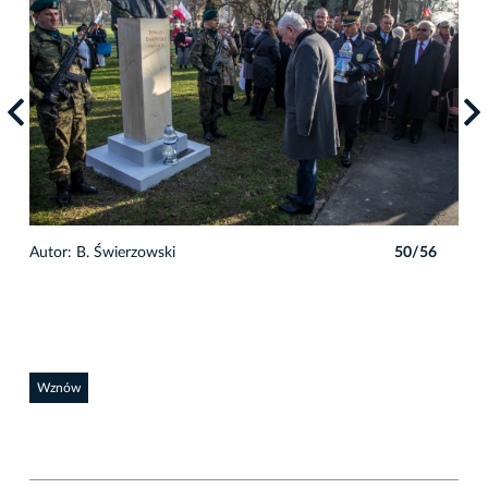
6
Autor: B. Świerzowski
50/56
Auto
Wznów