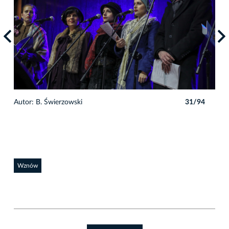
4
Autor: B. Świerzowski
31/94
Auto
Wznów