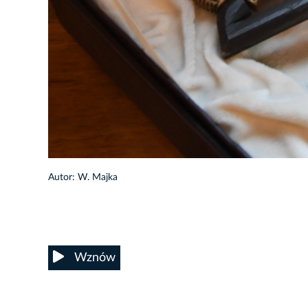
2/21
Autor: W. Majka
Wznów