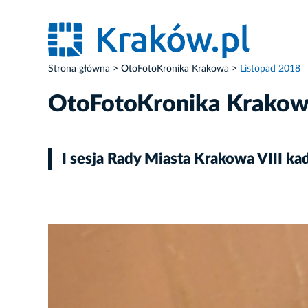
Strona główna
OtoFotoKronika Krakowa
Listopad 2018
OtoFotoKronika Krako
I sesja Rady Miasta Krakowa VIII ka
ZDJĘCIE