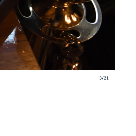
3/21
Autor: W. 