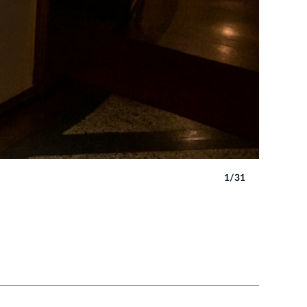
1/31
Autor: B. 