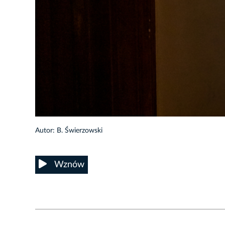
Autor: B. Świerzowski
Wznów