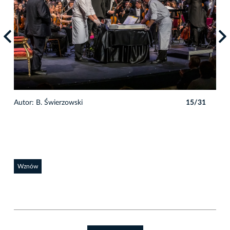
1
Autor: B. Świerzowski
15/31
Auto
Wznów