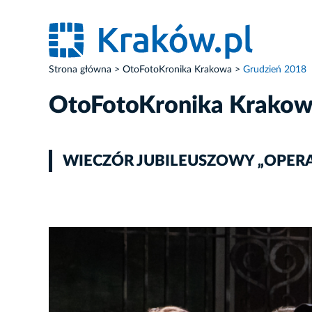
Strona główna
OtoFotoKronika Krakowa
Grudzień 2018
OtoFotoKronika Krako
WIECZÓR JUBILEUSZOWY „OPERA 20
ZDJĘCIE