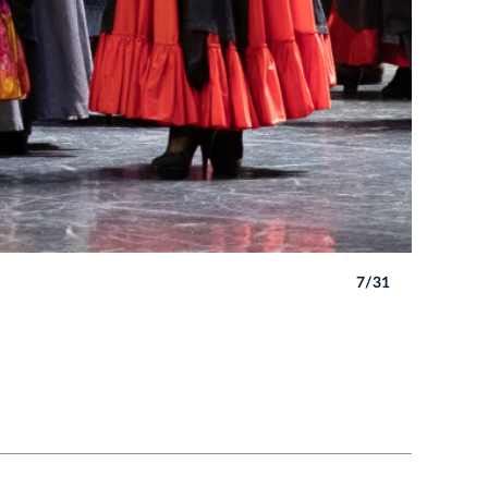
7/31
Autor: B. 