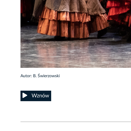
6/31
Autor: B. Świerzowski
Wznów