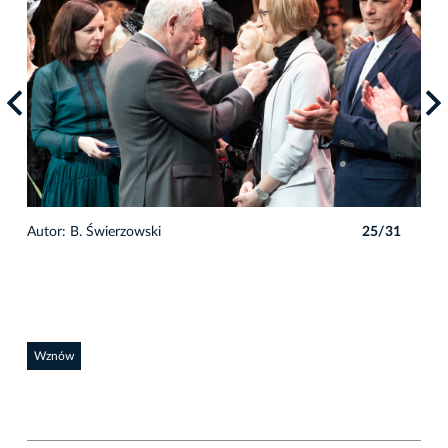
1
Autor: B. Świerzowski
25/31
Auto
Wznów