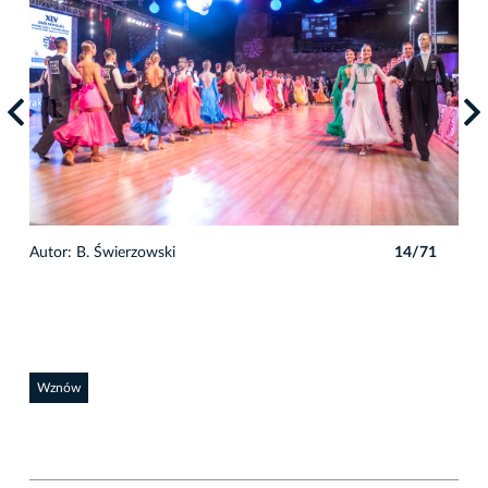
1
Autor: B. Świerzowski
14/71
Auto
Wznów