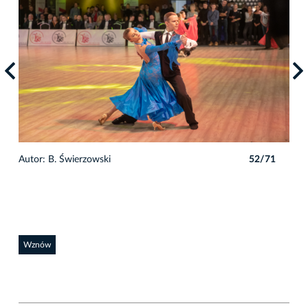
1
Autor: B. Świerzowski
52/71
Auto
Wznów