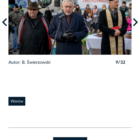
2
Autor: B. Świerzowski
9/32
Auto
Wznów