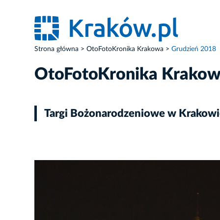
Strona główna
OtoFotoKronika Krakowa
Grudzień 2018
OtoFotoKronika Krako
Targi Bożonarodzeniowe w Krakowi
ZDJĘCIE