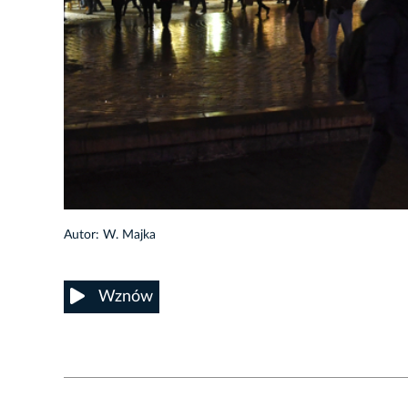
12/13
Autor: W. Majka
Wznów