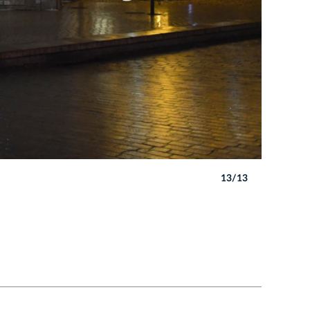
13/13
Autor: W. 