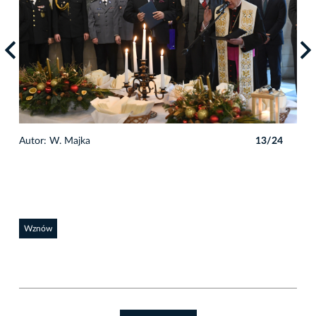
4
Autor: W. Majka
13/24
Auto
Wznów