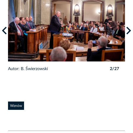
7
Autor: B. Świerzowski
2/27
Auto
Wznów