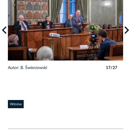
7
Autor: B. Świerzowski
17/27
Auto
Wznów