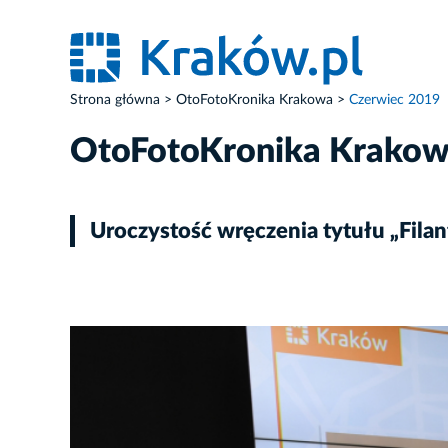
Strona główna
OtoFotoKronika Krakowa
Czerwiec 2019
OtoFotoKronika Krako
Uroczystość wręczenia tytułu „Fila
ZDJĘCIE