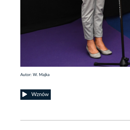
10/23
Autor: W. Majka
Wznów