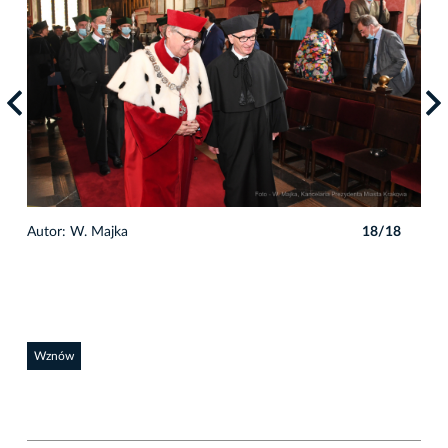
8
Autor: W. Majka
18/18
Auto
Wznów